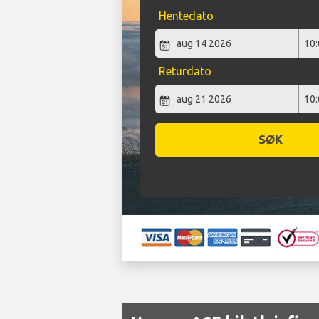
Hentedato
Returdato
SØK