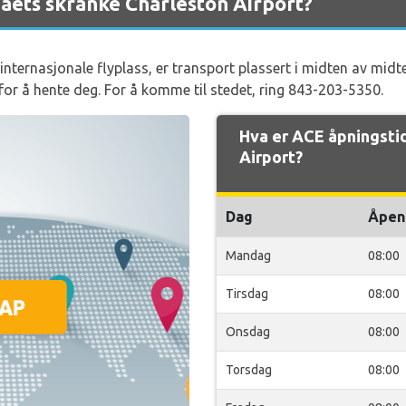
maets skranke Charleston Airport?
ternasjonale flyplass, er transport plassert i midten av midt
for å hente deg. For å komme til stedet, ring 843-203-5350.
Hva er ACE åpningsti
Airport?
Dag
Åpen
Mandag
08:00
Tirsdag
08:00
Onsdag
08:00
Torsdag
08:00