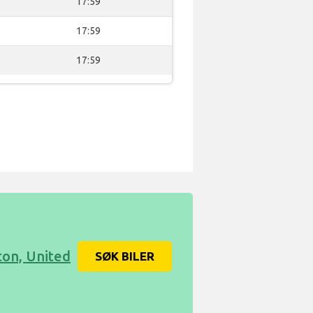
17:59
17:59
17:59
ston, United
SØK BILER