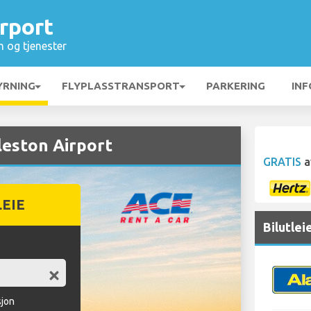
rport
n og tjenester
YRNING
FLYPLASSTRANSPORT
PARKERING
INF
leston Airport
GRATIS
a
LEIE
Bilutlei
sjon