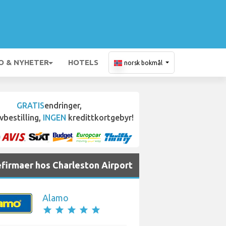
O & NYHETER
HOTELS
norsk bokmål
GRATIS
endringer,
vbestilling,
INGEN
kredittkortgebyr!
efirmaer hos Charleston Airport
Alamo
star
star
star
star
star