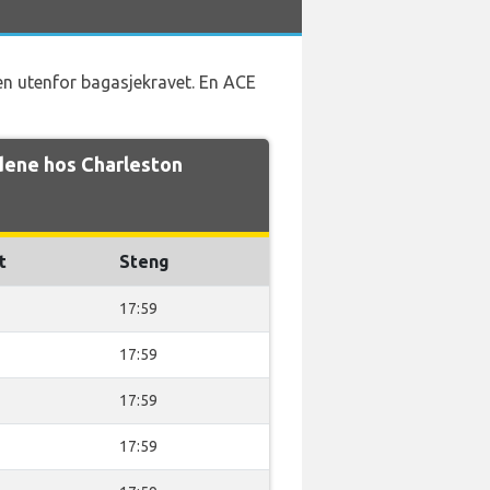
en utenfor bagasjekravet. En ACE
dene hos Charleston
t
Steng
17:59
17:59
17:59
17:59