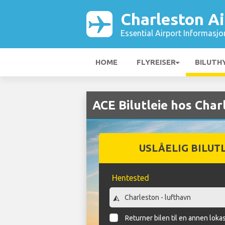
Charleston Ai
Essential Airport Informasjo
HOME
FLYREISER
BILUTH
ACE Bilutleie hos Char
USLÅELIG BILUT
Hentested
Returner bilen til en annen loka