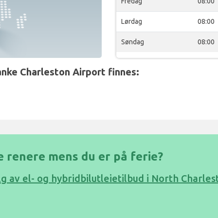
Fredag
08:00
Lørdag
08:00
Søndag
08:00
anke Charleston Airport finnes:
e renere mens du er på ferie?
lg av el- og hybridbilutleietilbud i North Charle