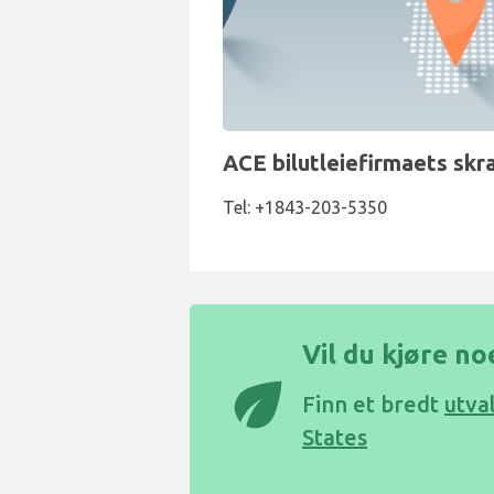
ACE bilutleiefirmaets skr
Tel: +1843-203-5350
Vil du kjøre no
eco
Finn et bredt
utva
States