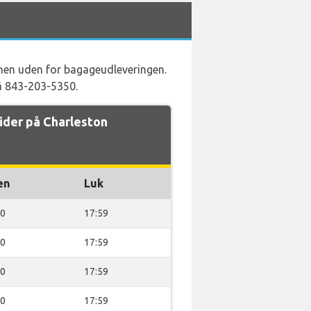
anen uden for bagageudleveringen.
på 843-203-5350.
ider på Charleston
en
Luk
00
17:59
00
17:59
00
17:59
00
17:59