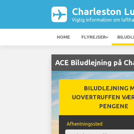
Charleston L
Vigtig information om luftha
HOME
FLYREJSER
BILUDL
ACE Biludlejning på C
BILUDLEJNING 
UOVERTRUFFEN VÆR
PENGENE
Afhentningssted