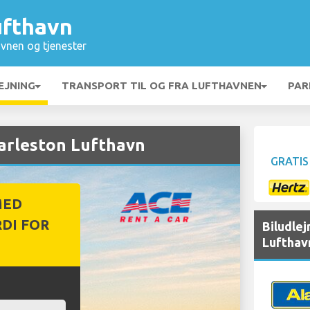
ufthavn
vnen og tjenester
EJNING
TRANSPORT TIL OG FRA LUFTHAVNEN
PAR
harleston Lufthavn
GRATIS
MED
DI FOR
Biludle
Lufthav