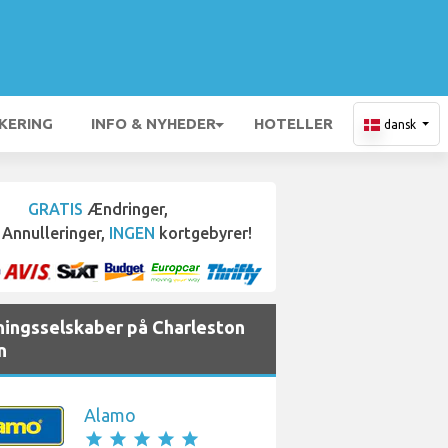
KERING
INFO & NYHEDER
HOTELLER
dansk
GRATIS
Ændringer,
Annulleringer,
INGEN
kortgebyrer!
jningsselskaber på Charleston
n
Alamo
star
star
star
star
star